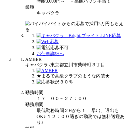
時給3,000円～ ＋高額バック手当て
業種
キャバクラ
お仕事詳細へ
AMBER
キャバクラ /東京都立川市柴崎町３丁目
★まるで高級クラブのような内装★
勤務時間
１７：００～２７：００
勤務期間
最低勤務時間２Hから！！ 早出、遅出も
OK♪ １２：００過ぎの勤務では無料送迎あ
り♪