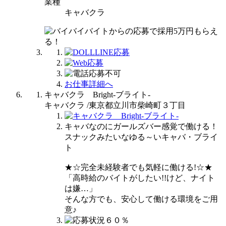
業種
キャバクラ
お仕事詳細へ
キャバクラ Bright-ブライト-
キャバクラ /東京都立川市柴崎町３丁目
キャバなのにガールズバー感覚で働ける！
スナックみたいなゆる～いキャバ・ブライ
ト
★☆完全未経験者でも気軽に働ける!☆★
「高時給のバイトがしたい!!けど、ナイト
は嫌…」
そんな方でも、安心して働ける環境をご用
意♪