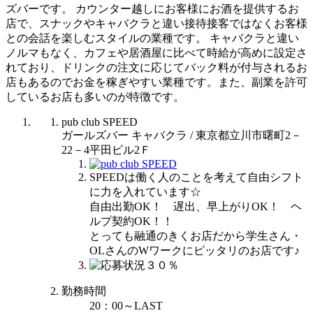
ズバーです。 カウンター越しにお客様にお酒を提供するお
店で、スナックやキャバクラと違い接待接客ではなくお客様
との会話を楽しむスタイルの業種です。 キャバクラと違い
ノルマもなく、カフェや居酒屋に比べて時給が高めに設定さ
れており、ドリンクの注文に応じてバック料が付与されるお
店もあるのでお金を稼ぎやすい業種です。また、副業を許可
しているお店も多いのが特徴です。
pub club SPEED
ガールズバー キャバクラ / 東京都立川市曙町2－
22－4平田ビル2Ｆ
SPEEDは働く人のことを考えて自由シフト
に力を入れています☆
自由出勤OK！ 遅出、早上がりOK！ ヘ
ルプ契約OK！！
とっても融通のきくお店だから学生さん・
OLさんのWワークにピッタリのお店です♪
勤務時間
20：00～LAST